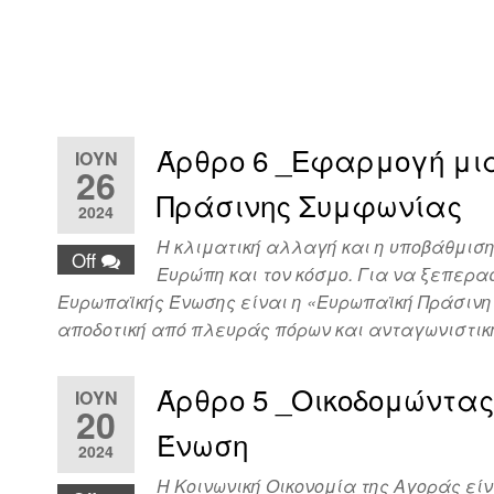
Άρθρο 6 _Εφαρμογή μια
ΙΟΎΝ
26
Πράσινης Συμφωνίας
2024
Η κλιματική αλλαγή και η υποβάθμισ
Off
Ευρώπη και τον κόσμο. Για να ξεπερασ
Ευρωπαϊκής Ένωσης είναι η «Ευρωπαϊκή Πράσινη
αποδοτική από πλευράς πόρων και ανταγωνιστικ
Άρθρο 5 _Οικοδομώντας 
ΙΟΎΝ
20
Ένωση
2024
Η Κοινωνική Οικονομία της Αγοράς εί