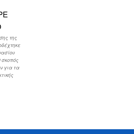
PE
Ο
σης της
οδέχτηκε
νασίου
Ο σκοπός
ν για τα
κτικής