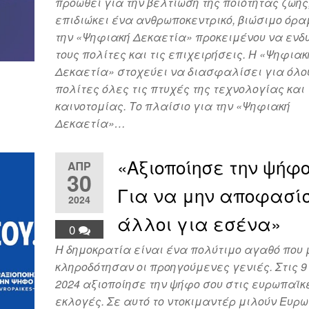
προωθεί για την βελτίωση της ποιότητας ζωής
επιδιώκει ένα ανθρωποκεντρικό, βιώσιμο όρα
την «Ψηφιακή Δεκαετία» προκειμένου να εν
τους πολίτες και τις επιχειρήσεις. Η «Ψηφιακ
Δεκαετία» στοχεύει να διασφαλίσει για όλο
πολίτες όλες τις πτυχές της τεχνολογίας και 
καινοτομίας. Το πλαίσιο για την «Ψηφιακή
Δεκαετία»…
«Αξιοποίησε την ψήφο
ΑΠΡ
30
Για να μην αποφασί
2024
άλλοι για εσένα»
0
Η δημοκρατία είναι ένα πολύτιμο αγαθό που
κληροδότησαν οι προηγούμενες γενιές. Στις 9 
2024 αξιοποίησε την ψήφο σου στις ευρωπαϊκ
εκλογές. Σε αυτό το ντοκιμαντέρ μιλούν Ευρ