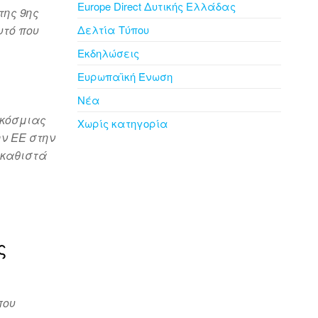
Europe Direct Δυτικής Ελλάδας
της 9ης
υτό που
Δελτία Τύπου
Εκδηλώσεις
Ευρωπαϊκή Ένωση
Νέα
γκόσμιας
Χωρίς κατηγορία
ν ΕΕ στην
 καθιστά
ς
που