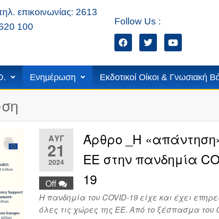
τηλ. επικοινωνίας: 2613
Follow Us :
620 100
ίων
D.
Ενημέρωση
Εκδοτικοί Οίκοι & Γνωσιακή Β
ωση
Άρθρο _Η «απάντηση»
ΑΥΓ
21
ΕΕ στην πανδημία CO
2024
19
Off
Η πανδημία του COVID-19 είχε και έχει επηρ
όλες τις χώρες της ΕΕ. Από το ξέσπασμα του 