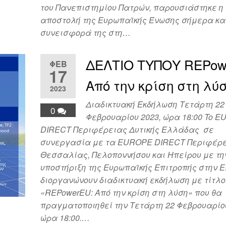
του Πανεπιστημίου Πατρών, παρουσιάστηκε η
αποστολή της Ευρωπαϊκής Ένωσης σήμερα κα
συνεισφορά της στη…
ΔΕΛΤΙΟ ΤΥΠΟΥ REPow
ΦΕΒ
17
Από την κρίση στη λύ
2023
Διαδικτυακή Εκδήλωση Τετάρτη 22
0
Φεβρουαρίου 2023, ώρα 18:00 To 
DIRECT Περιφέρειας Δυτικής Ελλάδας σε
συνεργασία με τα EUROPE DIRECT Περιφέρ
Θεσσαλίας, Πελοποννήσου και Ηπείρου με τη
υποστήριξη της Ευρωπαϊκής Επιτροπής στην 
διοργανώνουν διαδικτυακή εκδήλωση με τίτλο
«REPowerEU: Από την κρίση στη λύση» που θα
πραγματοποιηθεί την Τετάρτη 22 Φεβρουαρίου
ώρα 18:00.…