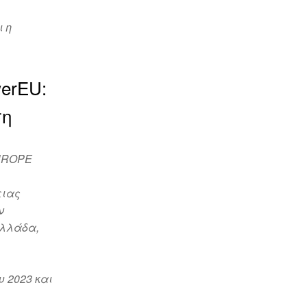
ι η
erEU:
ση
EUROPE
ειας
ν
Ελλάδα,
 2023 και