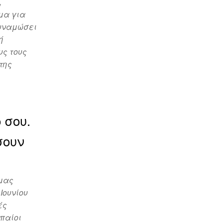
,
μα για
δυναμώσει
ή
υς τους
της
 σου.
σουν
 μας
Ιουνίου
ές
ωπαίοι