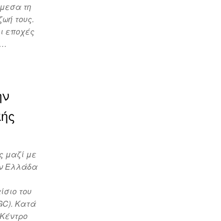
άμεσα τη
ωή τους.
ει εποχές
α…
ην
κής
ς μαζί με
ην Ελλάδα
ίσιο του
GC). Κατά
 Κέντρο