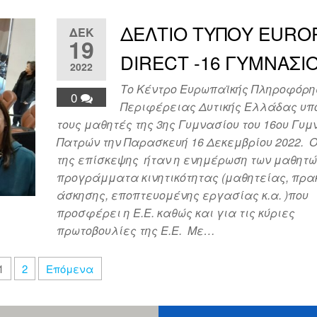
ΔΕΛΤΙΟ ΤΥΠΟΥ EURO
ΔΕΚ
19
DIRECT -16 ΓΥΜΝΑΣΙ
2022
Το Κέντρο Ευρωπαϊκής Πληροφόρη
0
Περιφέρειας Δυτικής Ελλάδας υπ
τους μαθητές της 3ης Γυμνασίου του 16ου Γυμ
Πατρών την Παρασκευή 16 Δεκεμβρίου 2022. 
της επίσκεψης ήταν η ενημέρωση των μαθητώ
προγράμματα κινητικότητας (μαθητείας, πρα
άσκησης, εποπτευομένης εργασίας κ.α. )που
προσφέρει η Ε.Ε. καθώς και για τις κύριες
πρωτοβουλίες της Ε.Ε. Με…
1
2
Επόμενα