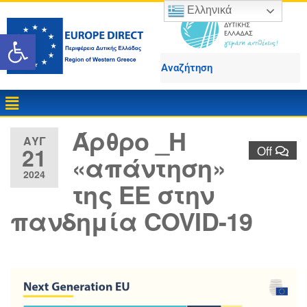
Ελληνικά
Ανοίξτε τη γραμμή εργαλε
Άρθρο _Η
ΑΥΓ
21
Off
«απάντηση»
2024
της ΕΕ στην
πανδημία COVID-19