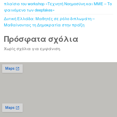
πλαίσιο του workshop «Τεχνητή Νοημοσύνη και ΜΜΕ – Το
φαινόμενο των deepfakes»
Δυτική Ελλάδα: Μαθητές σε ρόλο διπλωμάτη –
Μαθαίνοντας τη Δημοκρατία στην πράξη
Πρόσφατα σχόλια
Χωρίς σχόλια για εμφάνιση.