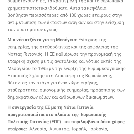
συμμετέχουν η ΕΕ, τα κράτη μέλη της και τα ευρωπαϊκά
χρηματοπιστωτικά ιδρύματα. Αυτά τα κεφάλαια
βοήθησαν περισσότερες από 130 χώρες εταίρους στην
αντιμετώπιση των έκτακτων αναγκών και στην ενίσχυση
των συστημάτων υγείας.
Μια νέα ατζέντα για τη Μεσόγειο:
Ενίσχυση της
ευημερίας, της σταθερότητας και της ασφάλειας της
Νότιας Γειτονιάς. Η ΕΕ καθιέρωσε την προνομιακή της
εταιρική σχέση με τις ανατολικές και νότιες ακτές της
Μεσογείου το 1995 με την έναρξη της Ευρωμεσογειακής
Εταιρικής Σχέσης στη Διάσκεψη της Βαρκελώνης,
θέτοντας τον στόχο για έναν χώρο ειρήνης,
σταθερότητας, οικονομικής ευημερίας, προάσπισης των
δημοκρατικών αξιών και ανθρωπίνων δικαιωμάτων.
Η συνεργασία της ΕΕ με τη Νότια Γειτονία
πραγματοποιείται στο πλαίσιο της Ευρωπαϊκής
Πολιτικής Γειτονίας
(
ΕΠΓ
)
και περιλαμβάνει δέκα χώρες
εταίρους:
Αλγερία, Αίγυπτος, Ισραήλ, Ιορδανία,