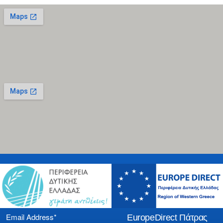
Email Address*
EuropeDirect Πάτρας