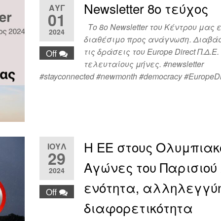
Newsletter 8ο τεύχος
ΑΥΓ
01
Το 8ο Newsletter του Κέντρου μας 
2024
διαθέσιμο προς ανάγνωση. Διαβά
τις δράσεις του Europe Direct Π.Δ.Ε.
Off
τελευταίους μήνες. #newsletter
#stayconnected #newmonth #democracy #EuropeDi
Η ΕΕ στους Ολυμπιακ
ΙΟΎΛ
29
Αγώνες του Παρισιού 
2024
ενότητα, αλληλεγγύη
Off
διαφορετικότητα