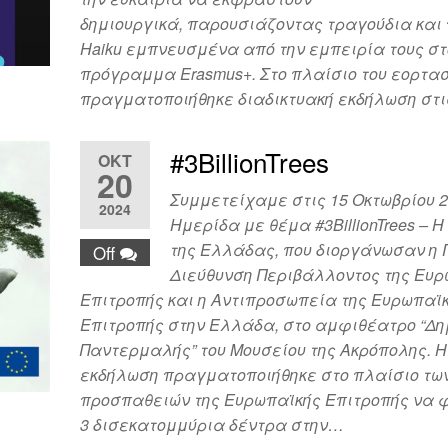
δημιουργικά, παρουσιάζοντας τραγούδια και
Haiku εμπνευσμένα από την εμπειρία τους στ
πρόγραμμα Erasmus+. Στο πλαίσιο του εορτα
πραγματοποιήθηκε διαδικτυακή εκδήλωση στ
#3BillionTrees
ΟΚΤ
20
Συμμετείχαμε στις 15 Οκτωβρίου 2
2024
Ημερίδα με θέμα #3BillionTrees – 
της Ελλάδας, που διοργάνωσαν η 
Off
Διεύθυνση Περιβάλλοντος της Ευ
Επιτροπής και η Αντιπροσωπεία της Ευρωπαϊ
Επιτροπής στην Ελλάδα, στο αμφιθέατρο “Δη
Παντερμαλής” του Μουσείου της Ακρόπολης. Η
εκδήλωση πραγματοποιήθηκε στο πλαίσιο τω
προσπαθειών της Ευρωπαϊκής Επιτροπής να 
3 δισεκατομμύρια δέντρα στην…