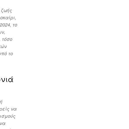
 ζωής
οκαίρι,
2024, το
ων,
 τόσο
κών
πό το
ωνιά
 ή
ρείς να
νισμούς
 να