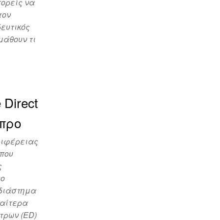
πορείς να
τον
δευτικός
μάθουν τι
Direct
προ
ριφέρειας
 που
ς
υο
 διάστημα
διαίτερα
τρων (ED)