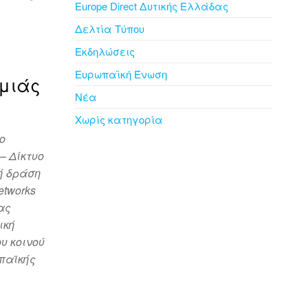
Europe Direct Δυτικής Ελλάδας
Δελτία Τύπου
Εκδηλώσεις
Ευρωπαϊκή Ένωση
ομιάς
Νέα
Χωρίς κατηγορία
ο
– Δίκτυο
ή δράση
etworks
ας
ική
υ κοινού
ωπαϊκής