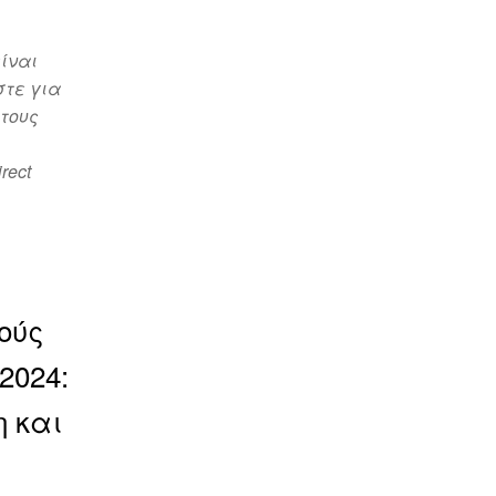
είναι
στε για
 τους
rect
ούς
2024:
 και