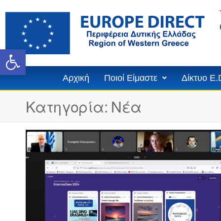
Ανοίξτε τη γραμμή εργαλε
Αρχική
Ποιοί Είμαστε
Δίκτυο E.
Κατηγορία:
Νέα