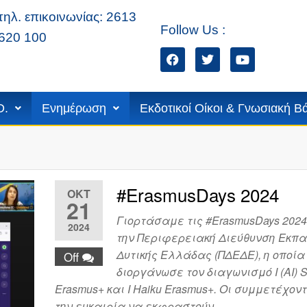
τηλ. επικοινωνίας: 2613
Follow Us :
620 100
ίων
D.
Ενημέρωση
Εκδοτικοί Οίκοι & Γνωσιακή Β
#ErasmusDays 2024
ΟΚΤ
21
Γιορτάσαμε τις #ErasmusDays 2024
2024
την Περιφερειακή Διεύθυνση Εκπ
Δυτικής Ελλάδας (ΠΔΕΔΕ), η οποία
Off
διοργάνωσε τον διαγωνισμό I (AI) S
Erasmus+ και I Haiku Erasmus+. Οι συμμετέχον
την ευκαιρία να εκφραστούν