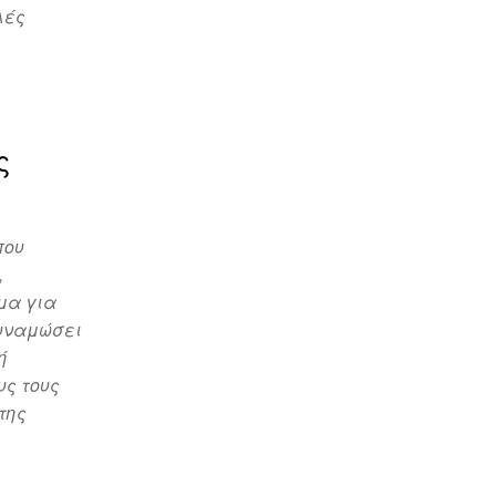
λές
ς
που
,
μα για
δυναμώσει
ή
υς τους
της