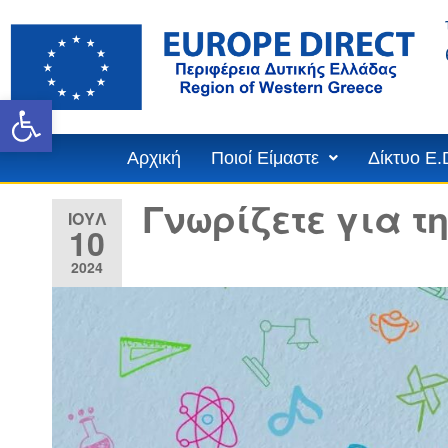
Ανοίξτε τη γραμμή εργαλε
Αρχική
Ποιοί Είμαστε
Δίκτυο E.
Γνωρίζετε για τ
ΙΟΎΛ
10
2024