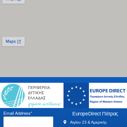
Email Address*
EuropeDirect Πάτρας
Αιγίου 23 & Αμερικής