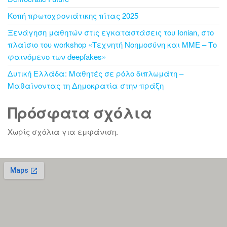
Κοπή πρωτοχρονιάτικης πίτας 2025
Ξενάγηση μαθητών στις εγκαταστάσεις του Ionian, στο
πλαίσιο του workshop «Τεχνητή Νοημοσύνη και ΜΜΕ – Το
φαινόμενο των deepfakes»
Δυτική Ελλάδα: Μαθητές σε ρόλο διπλωμάτη –
Μαθαίνοντας τη Δημοκρατία στην πράξη
Πρόσφατα σχόλια
Χωρίς σχόλια για εμφάνιση.