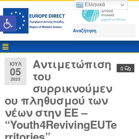
Ελληνικά
Ανοίξτε τη γραμμή εργαλε
Αντιμετώπιση
ΙΟΎΛ
05
0
του
2023
συρρικνούμεν
ου πληθυσμού των
νέων στην ΕΕ –
“Youth4RevivingEUTe
rritories”