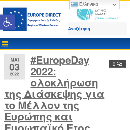
Ελληνικά
Ανοίξτε τη γραμμή εργαλε
#EuropeDay
ΜΆΙ
03
0
2022:
2022
ολοκλήρωση
της Διάσκεψης για
το Μέλλον της
Ευρώπης και
Ευρωπαϊκό Έτος