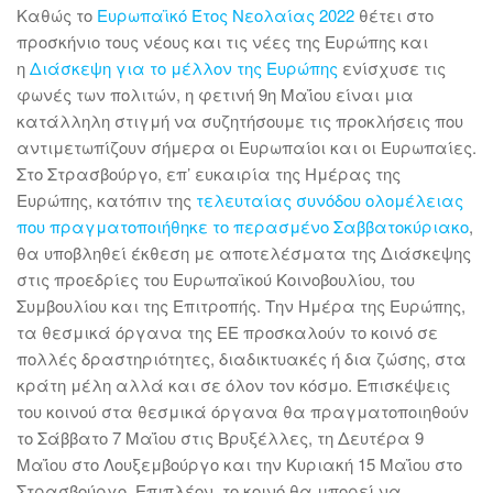
Καθώς το
Ευρωπαϊκό Έτος Νεολαίας 2022
θέτει στο
προσκήνιο τους νέους και τις νέες της Ευρώπης και
η
Διάσκεψη για το μέλλον της Ευρώπης
ενίσχυσε τις
φωνές των πολιτών, η φετινή 9η Μαΐου είναι μια
κατάλληλη στιγμή να συζητήσουμε τις προκλήσεις που
αντιμετωπίζουν σήμερα οι Ευρωπαίοι και οι Ευρωπαίες.
Στο Στρασβούργο, επ’ ευκαιρία της Ημέρας της
Ευρώπης, κατόπιν της
τελευταίας συνόδου ολομέλειας
που πραγματοποιήθηκε το περασμένο Σαββατοκύριακο
,
θα υποβληθεί έκθεση με αποτελέσματα της Διάσκεψης
στις προεδρίες του Ευρωπαϊκού Κοινοβουλίου, του
Συμβουλίου και της Επιτροπής. Την Ημέρα της Ευρώπης,
τα θεσμικά όργανα της ΕΕ προσκαλούν το κοινό σε
πολλές δραστηριότητες, διαδικτυακές ή δια ζώσης, στα
κράτη μέλη αλλά και σε όλον τον κόσμο. Επισκέψεις
του κοινού στα θεσμικά όργανα θα πραγματοποιηθούν
το Σάββατο 7 Μαΐου στις Βρυξέλλες, τη Δευτέρα 9
Μαΐου στο Λουξεμβούργο και την Κυριακή 15 Μαΐου στο
Στρασβούργο. Επιπλέον, το κοινό θα μπορεί να