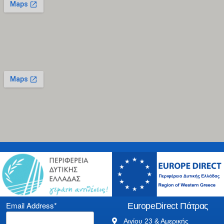
Email Address*
EuropeDirect Πάτρας
Αιγίου 23 & Αμερικής