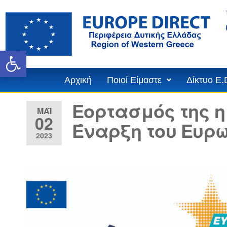
Ανοίξτε τη γραμμή εργαλε
Αρχική
Ποιοί Είμαστε
Δίκτυο E.
Εορτασμός της η
ΜΆΙ
02
Έναρξη του Ευρω
2023