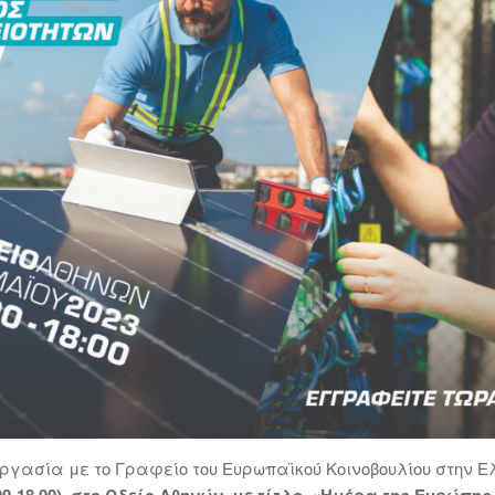
ργασία με το Γραφείο του Ευρωπαϊκού Κοινοβουλίου στην 
0-18.00), στο Ωδείο Αθηνών, με τίτλο «Ημέρα της Ευρώπης