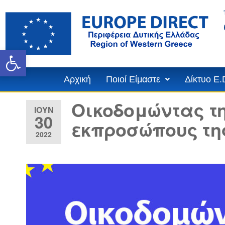
Ανοίξτε τη γραμμή εργαλε
Αρχική
Ποιοί Είμαστε
Δίκτυο E.
Οικοδομώντας τη
ΙΟΎΝ
30
εκπροσώπους της
2022