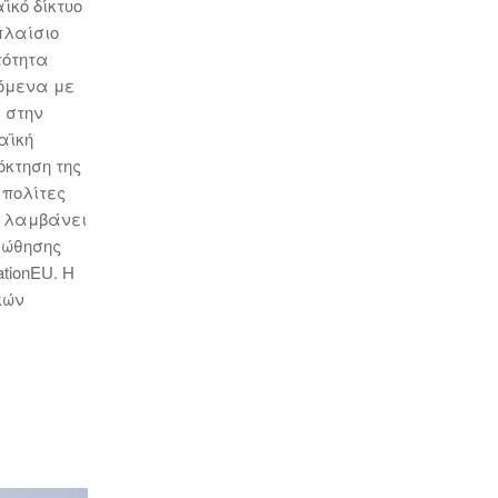
ϊκό δίκτυο
πλαίσιο
τότητα
ζόμενα με
, στην
αϊκή
όκτηση της
 πολίτες
υ λαμβάνει
ς ώθησης
tionEU. Η
κών