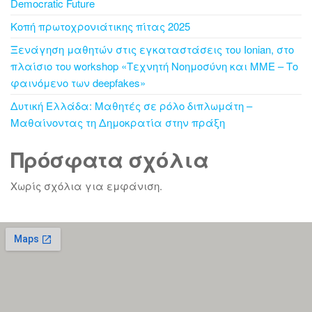
Democratic Future
Κοπή πρωτοχρονιάτικης πίτας 2025
Ξενάγηση μαθητών στις εγκαταστάσεις του Ionian, στο
πλαίσιο του workshop «Τεχνητή Νοημοσύνη και ΜΜΕ – Το
φαινόμενο των deepfakes»
Δυτική Ελλάδα: Μαθητές σε ρόλο διπλωμάτη –
Μαθαίνοντας τη Δημοκρατία στην πράξη
Πρόσφατα σχόλια
Χωρίς σχόλια για εμφάνιση.