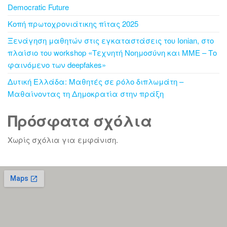
Democratic Future
Κοπή πρωτοχρονιάτικης πίτας 2025
Ξενάγηση μαθητών στις εγκαταστάσεις του Ionian, στο
πλαίσιο του workshop «Τεχνητή Νοημοσύνη και ΜΜΕ – Το
φαινόμενο των deepfakes»
Δυτική Ελλάδα: Μαθητές σε ρόλο διπλωμάτη –
Μαθαίνοντας τη Δημοκρατία στην πράξη
Πρόσφατα σχόλια
Χωρίς σχόλια για εμφάνιση.