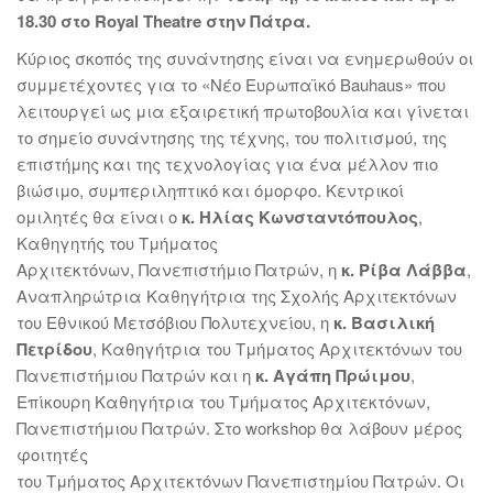
18.30 στο Royal Theatre στην Πάτρα.
Κύριος σκοπός της συνάντησης είναι να ενημερωθούν οι
συμμετέχοντες για το «Νέο Ευρωπαϊκό Bauhaus» που
λειτουργεί ως μια εξαιρετική πρωτοβουλία και γίνεται
το σημείο συνάντησης της τέχνης, του πολιτισμού, της
επιστήμης και της τεχνολογίας για ένα μέλλον πιο
βιώσιμο, συμπεριληπτικό και όμορφο. Κεντρικοί
ομιλητές θα είναι o
κ. Ηλίας Κωνσταντόπουλος
,
Καθηγητής του Τμήματος
Αρχιτεκτόνων, Πανεπιστήμιο Πατρών, η
κ. Ρίβα Λάββα
,
Αναπληρώτρια Καθηγήτρια της Σχολής Αρχιτεκτόνων
του Εθνικού Μετσόβιου Πολυτεχνείου, η
κ. Βασιλική
Πετρίδου
, Καθηγήτρια του Τμήματος Αρχιτεκτόνων του
Πανεπιστήμιου Πατρών και η
κ. Αγάπη Πρώιμου
,
Επίκουρη Καθηγήτρια του Τμήματος Αρχιτεκτόνων,
Πανεπιστήμιου Πατρών. Στο workshop θα λάβουν μέρος
φοιτητές
του Τμήματος Αρχιτεκτόνων Πανεπιστημίου Πατρών. Οι