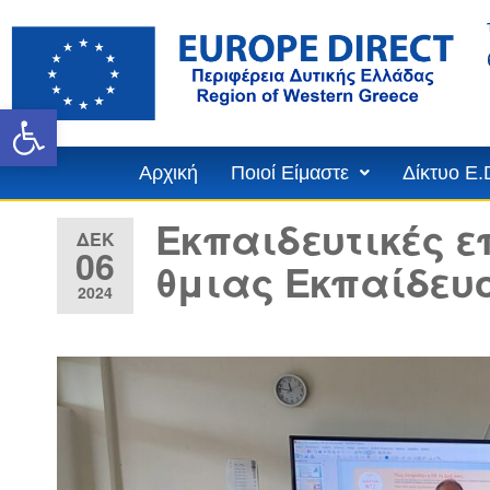
Ανοίξτε τη γραμμή εργαλε
Αρχική
Ποιοί Είμαστε
Δίκτυο E.
Εκπαιδευτικές ε
ΔΕΚ
06
θμιας Εκπαίδευ
2024