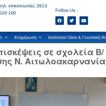
τηλ. επικοινωνίας: 2613
Follow Us :
620 100
ίων
D.
Ενημέρωση
Εκδοτικοί Οίκοι & Γνωσιακή Β
πισκέψεις σε σχολεία Β/
σης Ν. Αιτωλοακαρνανία