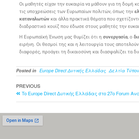
Οι μαθητές είχαν την ευκαιρία να μάθουν για τη δομή κα
τις υποχρεώσεις των Ευρωπαίων πολιτών, όπως την
ε
καταναλωτών
και άλλα πρακτικά θέματα που σχετίζοντα
διαδραστικό κουίζ που έδωσε στους μαθητές την ευκαι
Η Ευρωπαϊκή Ένωση μας θυμίζει ότι η
συνεργασία
, ο
δι
ειρήνη. Οι θεσμοί της και η λειτουργία τους αποτελο
διαφορές, προάγει τη δικαιοσύνη και διασφαλίζει τα δ
Posted in
Europe Direct Δυτικής Ελλάδας
Δελτία Τύπο
PREVIOUS
To Europe Direct Δυτικής Ελλάδας στο 27ο Forum Αν