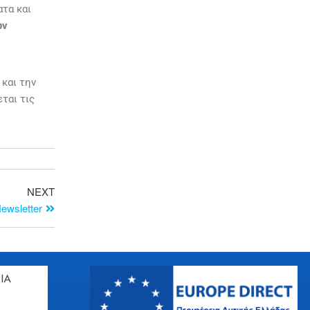
ατα και
ων
 και την
ται τις
NEXT
ewsletter