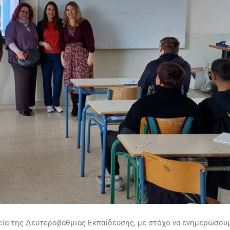
εία της Δευτεροβάθμιας Εκπαίδευσης, με στόχο να ενημερώσου