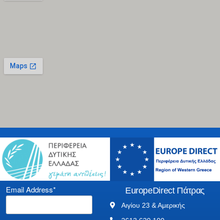
Email Address*
EuropeDirect Πάτρας
Αιγίου 23 & Αμερικής