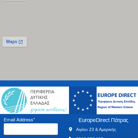
Email Address*
EuropeDirect Πάτρας
Αιγίου 23 & Αμερικής